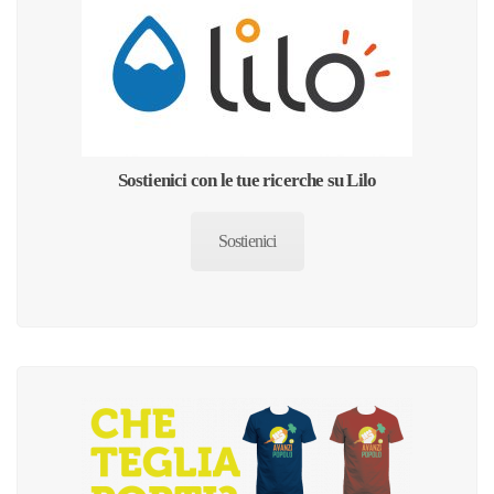
Sostienici con le tue ricerche su Lilo
Sostienici