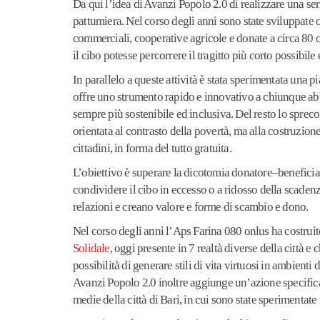
Da qui l’idea di Avanzi Popolo 2.0 di realizzare una seri
pattumiera. Nel corso degli anni sono state sviluppate 
commerciali, cooperative agricole e donate a circa 80 o
il cibo potesse percorrere il tragitto più corto possibile 
In parallelo a queste attività è stata sperimentata una p
offre uno strumento rapido e innovativo a chiunque abbi
sempre più sostenibile ed inclusiva. Del resto lo spreco
orientata al contrasto della povertà, ma alla costruzion
cittadini, in forma del tutto gratuita.
L’obiettivo è superare la dicotomia donatore–beneficia
condividere il cibo in eccesso o a ridosso della scadenz
relazioni e creano valore e forme di scambio e dono.
Nel corso degli anni l’Aps Farina 080 onlus ha costruit
Solidale
, oggi presente in 7 realtà diverse della città 
possibilità di generare stili di vita virtuosi in ambienti 
Avanzi Popolo 2.0 inoltre aggiunge un’azione specifica 
medie della città di Bari, in cui sono state sperimentat