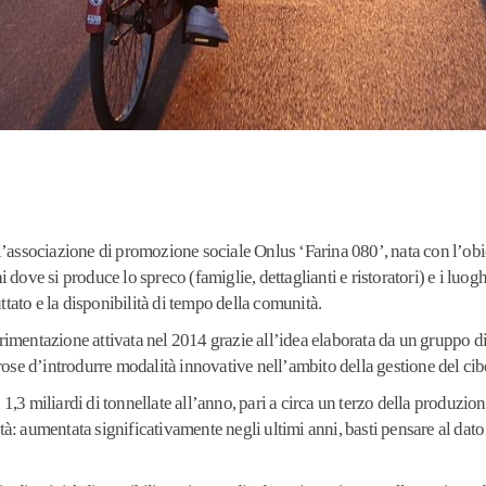
’associazione di promozione sociale Onlus ‘Farina 080’, nata con l’obiett
hi dove si produce lo spreco (famiglie, dettaglianti e ristoratori) e i luog
ttato e la disponibilità di tempo della comunità.
rimentazione attivata nel 2014 grazie all’idea elaborata da un gruppo
rose d’introdurre modalità innovative nell’ambito della gestione del cib
,3 miliardi di tonnellate all’anno, pari a circa un terzo della produzi
rtà: aumentata significativamente negli ultimi anni, basti pensare al dat