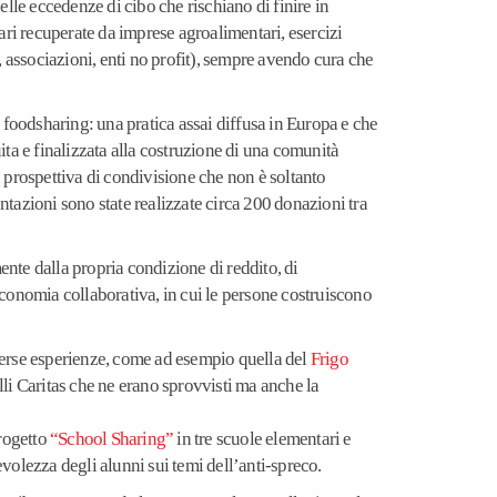
delle eccedenze di cibo che rischiano di finire in
ari recuperate da imprese agroalimentari, esercizi
, associazioni, enti no profit), sempre avendo cura che
il foodsharing: una pratica assai diffusa in Europa e che
ta e finalizzata alla costruzione di una comunità
na prospettiva di condivisione che non è soltanto
entazioni sono state realizzate circa 200 donazioni tra
nte dalla propria condizione di reddito, di
 economia collaborativa, in cui le persone costruiscono
diverse esperienze, come ad esempio quella del
Frigo
elli Caritas che ne erano sprovvisti ma anche la
progetto
“School Sharing”
in tre scuole elementari e
evolezza degli alunni sui temi dell’anti-spreco.