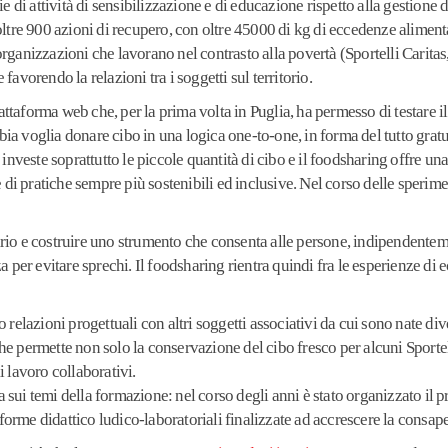
e di attività di sensibilizzazione e di educazione rispetto alla gestione 
oltre 900 azioni di recupero, con oltre 45000 di kg di eccedenze aliment
rganizzazioni che lavorano nel contrasto alla povertà (Sportelli Caritas
e favorendo la relazioni tra i soggetti sul territorio.
iattaforma web che, per la prima volta in Puglia, ha permesso di testare 
a voglia donare cibo in una logica one-to-one, in forma del tutto gratui
 investe soprattutto le piccole quantità di cibo e il foodsharing offre u
e di pratiche sempre più sostenibili ed inclusive. Nel corso delle sperim
rio e costruire uno strumento che consenta alle persone, indipendenteme
a per evitare sprechi. Il foodsharing rientra quindi fra le esperienze di
o relazioni progettuali con altri soggetti associativi da cui sono nate 
e che permette non solo la conservazione del cibo fresco per alcuni Sport
di lavoro collaborativi.
sui temi della formazione: nel corso degli anni è stato organizzato il 
e forme didattico ludico-laboratoriali finalizzate ad accrescere la consap